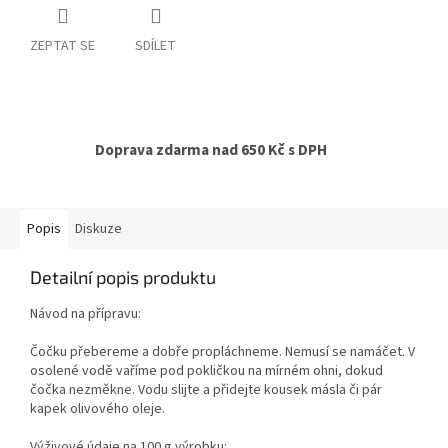
ZEPTAT SE
SDÍLET
Doprava zdarma nad 650 Kč s DPH
Popis
Diskuze
Detailní popis produktu
Návod na přípravu:
Čočku přebereme a dobře propláchneme. Nemusí se namáčet. V
osolené vodě vaříme pod pokličkou na mírném ohni, dokud
čočka nezměkne. Vodu slijte a přidejte kousek másla či pár
kapek olivového oleje.
Výživové údaje na 100 g výrobku: