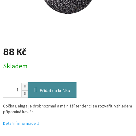
88 Kč
Měrná
Skladem
cena:
Přidat do košíku
Čočka Beluga je drobnozrnná a má nižší tendenci se rozvařit. Vzhledem
připomíná kaviár.
Detailní informace