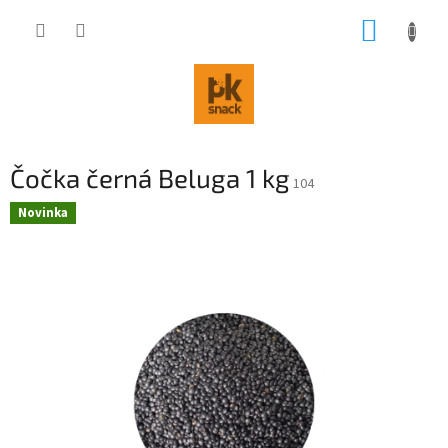
Přejít
NÁKUP
na
obsah
KOŠÍK
Čočka černá Beluga 1 kg
104
Novinka