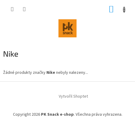
Přejít
NÁKUP
na
obsah
KOŠÍK
Nike
Žádné produkty značky
Nike
nebyly nalezeny...
Z
á
Vytvořil Shoptet
p
a
t
Copyright 2026
PK Snack e-shop
. Všechna práva vyhrazena.
í