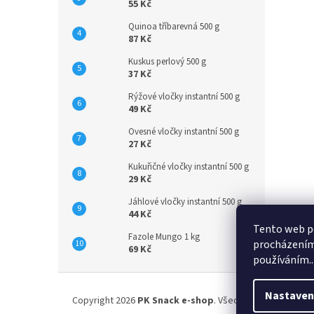
55 Kč
Quinoa tříbarevná 500 g
87 Kč
Kuskus perlový 500 g
37 Kč
Rýžové vločky instantní 500 g
49 Kč
Ovesné vločky instantní 500 g
27 Kč
Kukuřičné vločky instantní 500 g
29 Kč
Jáhlové vločky instantní 500 g
44 Kč
Tento web po
Fazole Mungo 1 kg
procházením 
69 Kč
používáním..
Z
á
Nastaven
Copyright 2026
PK Snack e-shop
. Všechna práva vyhraze
p