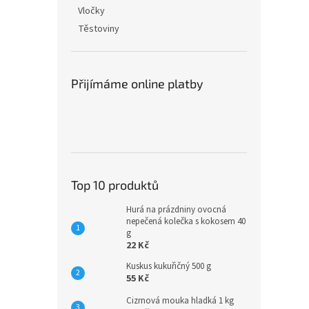
n
Vločky
e
Těstoviny
l
Přijímáme online platby
Top 10 produktů
Hurá na prázdniny ovocná
nepečená kolečka s kokosem 40
g
22 Kč
Kuskus kukuřičný 500 g
55 Kč
Cizrnová mouka hladká 1 kg