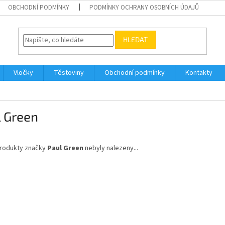
OBCHODNÍ PODMÍNKY
PODMÍNKY OCHRANY OSOBNÍCH ÚDAJŮ
HLEDAT
Vločky
Těstoviny
Obchodní podmínky
Kontakty
l Green
rodukty značky
Paul Green
nebyly nalezeny...