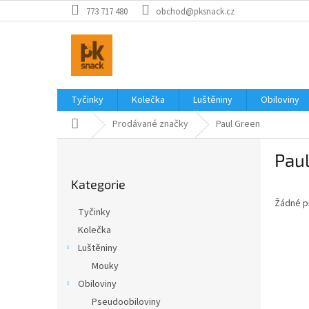
Přejít
773 717 480
obchod@pksnack.cz
na
obsah
Tyčinky
Kolečka
Luštěniny
Obiloviny
Domů
Prodávané značky
Paul Green
P
Pau
o
Přeskočit
s
Kategorie
kategorie
t
Žádné p
r
Tyčinky
a
Kolečka
n
Luštěniny
n
í
Mouky
p
Obiloviny
a
Pseudoobiloviny